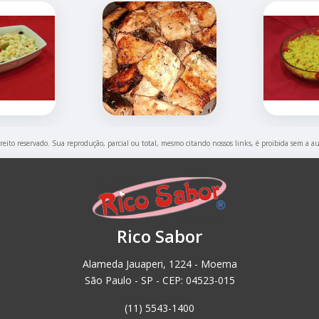
ireito reservado. Sua reprodução, parcial ou total, mesmo citando nossos links, é proibida sem a au
Rico Sabor
Alameda Jauaperi, 1224 - Moema
São Paulo - SP - CEP: 04523-015
(11) 5543-1400