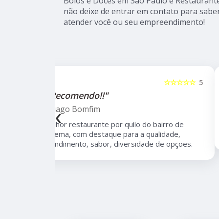
Bolos e Doces em São Paulo e Restaurante 
não deixe de entrar em contato para sabe
atender você ou seu empreendimento!
☆☆☆☆☆
5
☆☆☆☆☆
"Recomendo!!"
‹
Kevin Yun
bairro de
Tem comida caseira brasileira, é muito boa
lidade,
e saudável.
 de opções.