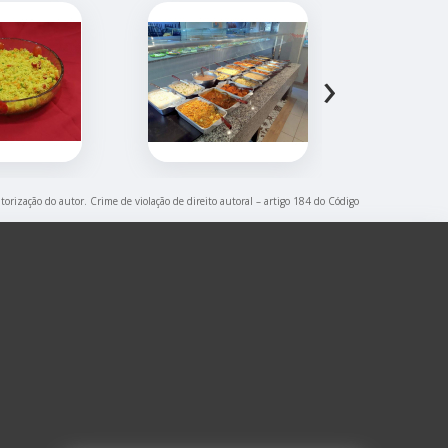
›
torização do autor. Crime de violação de direito autoral – artigo 184 do Código