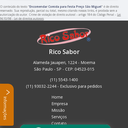
O conteúdo do texto "
Encomendar Comida para Festa Preço São Miguel
" é de direito
reservado. Sua reprodução, parcial ou total, mesmo citando nossos links, é proibida sem a
autorização do autor. Crime de violação de direito autoral – artigo 184 do Código Penal –
Lei
9610/98 - Lei de direitos autorais
.
Rico Sabor
Alameda Jauaperi, 1224 - Moema
São Paulo - SP - CEP: 04523-015
(11) 5543-1400
(11) 93032-2244 - Exclusivo para pedidos
Home
Informações
Empresa
Missão
Serviços
Contato