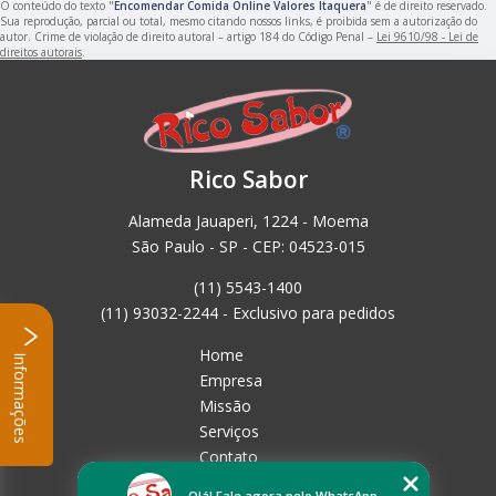
O conteúdo do texto "
Encomendar Comida Online Valores Itaquera
" é de direito reservado.
Sua reprodução, parcial ou total, mesmo citando nossos links, é proibida sem a autorização do
autor. Crime de violação de direito autoral – artigo 184 do Código Penal –
Lei 9610/98 - Lei de
direitos autorais
.
Rico Sabor
Alameda Jauaperi, 1224 - Moema
São Paulo - SP - CEP: 04523-015
(11) 5543-1400
(11) 93032-2244 - Exclusivo para pedidos
Home
Informações
Empresa
Missão
Serviços
Contato
Mapa do site
Olá! Fale agora pelo WhatsApp.