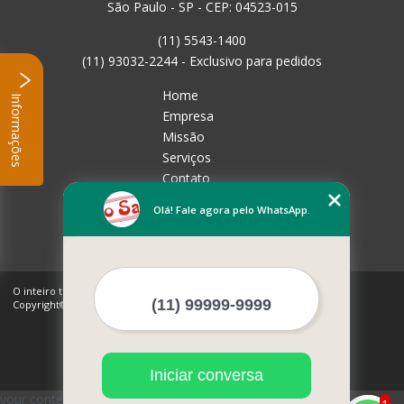
São Paulo - SP - CEP: 04523-015
(11) 5543-1400
(11) 93032-2244 - Exclusivo para pedidos
Home
Informações
Empresa
Missão
Serviços
Contato
Mapa do site
Olá! Fale agora pelo WhatsApp.
Mais Serviços
O inteiro teor deste site está sujeito à proteção de direitos autorais.
Copyright© Rico Sabor (Lei 9610 de 19/02/1998)
Iniciar conversa
your content