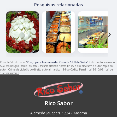
Pesquisas relacionadas
‹
›
O conteúdo do texto "
Preço para Encomendar Comida Sé Bela Vista
" é de direito reservado.
Sua reprodução, parcial ou total, mesmo citando nossos links, é proibida sem a autorização do
autor. Crime de violação de direito autoral – artigo 184 do Código Penal –
Lei 9610/98 - Lei de
direitos autorais
.
Rico Sabor
Alameda Jauaperi, 1224 - Moema