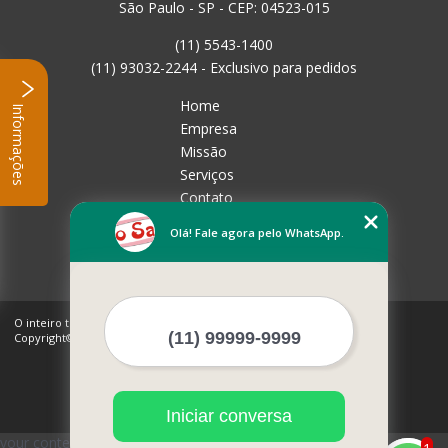
São Paulo - SP - CEP: 04523-015
(11) 5543-1400
(11) 93032-2244 - Exclusivo para pedidos
Home
Informações
Empresa
Missão
Serviços
Contato
Mapa do site
Olá! Fale agora pelo WhatsApp.
Mais Serviços
O inteiro teor deste site está sujeito à proteção de direitos autorais.
Copyright© Rico Sabor (Lei 9610 de 19/02/1998)
Iniciar conversa
your content