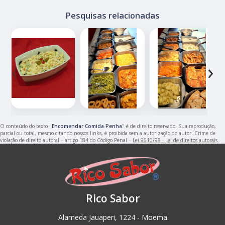
Pesquisas relacionadas
‹
›
O conteúdo do texto "
Encomendar Comida Penha
" é de direito reservado. Sua reprodução,
parcial ou total, mesmo citando nossos links, é proibida sem a autorização do autor. Crime de
violação de direito autoral – artigo 184 do Código Penal –
Lei 9610/98 - Lei de direitos autorais
.
Rico Sabor
Alameda Jauaperi, 1224 - Moema