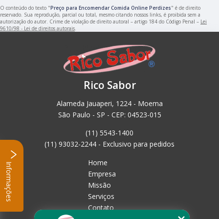
O conteúdo do texto "
Preço para Encomendar Comida Online Perdizes
" é de direito
reservado. Sua reprodução, parcial ou total, mesmo citando nossos links, é proibida sem a
autorização do autor. Crime de violação de direito autoral – artigo 184 do Código Penal –
Lei
9610/98 - Lei de direitos autorais
.
Rico Sabor
Alameda Jauaperi, 1224 - Moema
São Paulo - SP - CEP: 04523-015
(11) 5543-1400
(11) 93032-2244 - Exclusivo para pedidos
Home
Informações
Empresa
Missão
Serviços
Contato
Mapa do site