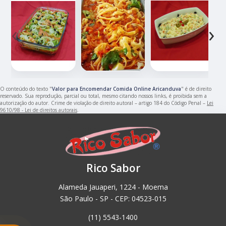
‹
›
O conteúdo do texto "
Valor para Encomendar Comida Online Aricanduva
" é de direito
reservado. Sua reprodução, parcial ou total, mesmo citando nossos links, é proibida sem a
autorização do autor. Crime de violação de direito autoral – artigo 184 do Código Penal –
Lei
9610/98 - Lei de direitos autorais
.
Rico Sabor
Alameda Jauaperi, 1224 - Moema
São Paulo - SP - CEP: 04523-015
(11) 5543-1400