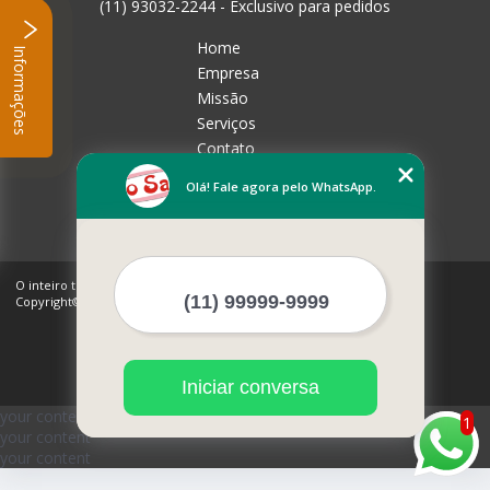
(11) 93032-2244 - Exclusivo para pedidos
Home
Informações
Empresa
Missão
Serviços
Contato
Mapa do site
Olá! Fale agora pelo WhatsApp.
Mais Serviços
O inteiro teor deste site está sujeito à proteção de direitos autorais.
Copyright© Rico Sabor (Lei 9610 de 19/02/1998)
Iniciar conversa
your content
1
your content
your content