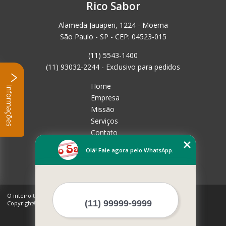
Rico Sabor
Alameda Jauaperi, 1224 - Moema
São Paulo - SP - CEP: 04523-015
(11) 5543-1400
(11) 93032-2244 - Exclusivo para pedidos
Home
Informações
Empresa
Missão
Serviços
Contato
Mapa do site
Olá! Fale agora pelo WhatsApp.
Mais Serviços
O inteiro teor deste site está sujeito à proteção de direitos autorais.
Copyright© Rico Sabor (Lei 9610 de 19/02/1998)