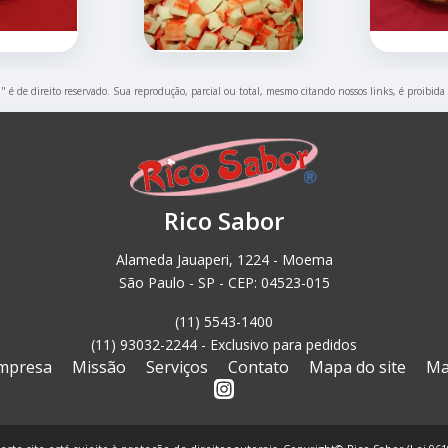
a
" é de direito reservado. Sua reprodução, parcial ou total, mesmo citando nossos links, é proibida
Rico Sabor
Alameda Jauaperi, 1224 - Moema
São Paulo - SP - CEP: 04523-015
(11) 5543-1400
(11) 93032-2244 - Exclusivo para pedidos
mpresa
Missão
Serviços
Contato
Mapa do site
Ma