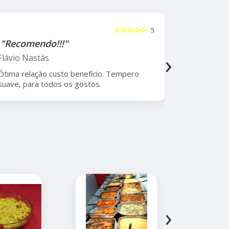
☆☆☆☆☆
5
"Recomendo!!!"
"Recome
›
Flávio Nastás
Thiago B
Ótima relação custo benefício. Tempero
Melhor rest
suave, para todos os gostos.
Moema, com
atendiment
›