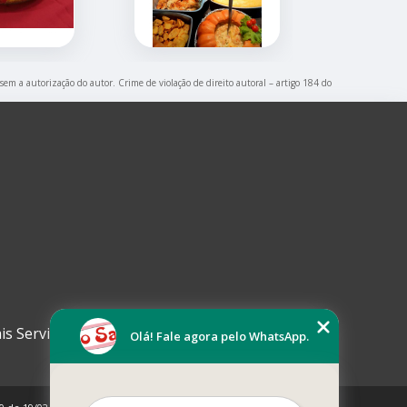
 sem a autorização do autor. Crime de violação de direito autoral – artigo 184 do
is Serviços
Olá! Fale agora pelo WhatsApp.