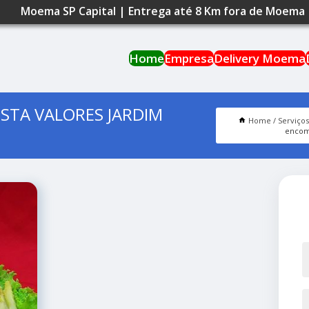
Moema SP Capital | Entrega até 8 Km fora de Moema
Home
Empresa
Delivery Moema
STA VALORES JARDIM
Home
Serviço
encome