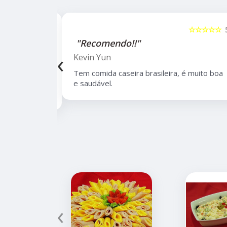
☆☆☆☆☆
5
☆☆☆☆☆
"Recomendo!!"
‹
Kevin Yun
bairro de
Tem comida caseira brasileira, é muito boa
lidade,
e saudável.
 de opções.
‹