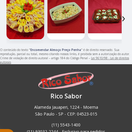
‹
›
O conteúdo do texto "
Encomendar Almoço Preço Penha
" é de direito reservado. Sua
reprodução, parcial ou total, mesmo citando nossos links, é proibida sem a autorização do autor.
Crime de violação de direito autoral – artigo 184 do Código Penal –
Lei 9610/98 - Lei de direitos
autorais
.
Rico Sabor
Alameda Jauaperi, 1224 - Moema
São Paulo - SP - CEP: 04523-015
(11) 5543-1400
(11) 93032-2244 - Exclusivo para pedidos