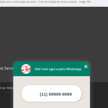
ibida sem a autorização do autor. Crime de violação de direito autoral – artigo 184
is Serviços
Olá! Fale agora pelo WhatsApp.
10 de 19/02/1998)