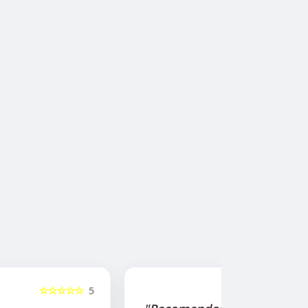
☆☆☆☆☆
5