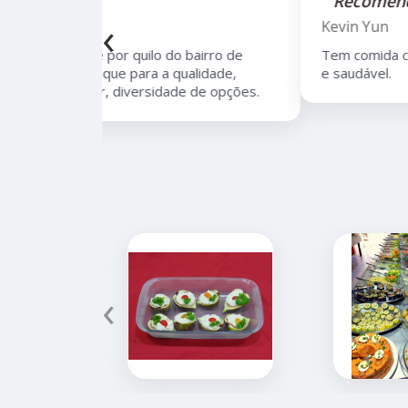
"Recomendo!!"
‹
Kevin Yun
bairro de
Tem comida caseira brasileira, é muito boa
lidade,
e saudável.
 de opções.
‹