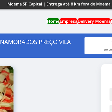
Moema SP Capital | Entrega até 8 Km fora de Moema
Home
Empresa
Delivery Moema
 NAMORADOS PREÇO VILA
encom