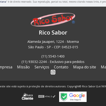
riana
" é de direito reservado. Sua reprodução, parcial ou total, mesmo citando nossos links, é pro
Rico Sabor
Alameda Jauaperi, 1224 - Moema
São Paulo - SP - CEP: 04523-015
(11) 5543-1400
(11) 93032-2244 - Exclusivo para pedidos
mpresa
Missão
Serviços
Contato
Mapa do site
Ma
este site está sujeito à proteção de direitos autorais. Copyright© Rico Sabor (Lei 96