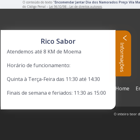
O conteúdo do texto "
Encomendar Jantar Dia dos Namorados Preço Vila Ma
do Código Penal –
Lei 9610/98 - Lei de direitos autorais
.
Rico Sabor
Informações
Atendemos até 8 KM de Moema
Horário de funcionamento:
Quinta à Terça-Feira das 11:30 até 14:30
Home
E
Finais de semana e feriados: 11:30 as 15:00
O inteiro teor d