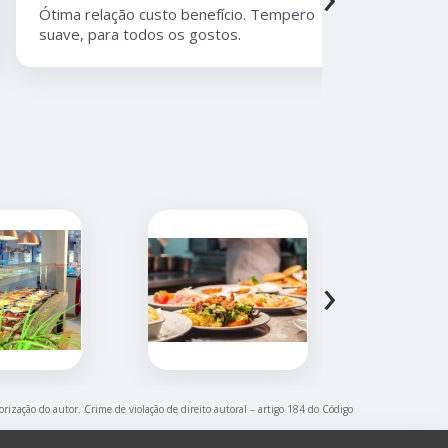
Ótima relação custo benefício. Tempero
Melhor rest
suave, para todos os gostos.
Moema, com
atendiment
›
orização do autor. Crime de violação de direito autoral – artigo 184 do Código