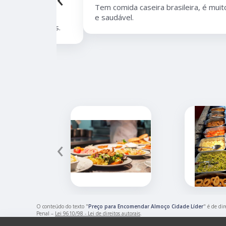
bairro de
Tem comida caseira brasileira, é muito boa
lidade,
e saudável.
 de opções.
‹
O conteúdo do texto "
Preço para Encomendar Almoço Cidade Líder
" é de di
Penal –
Lei 9610/98 - Lei de direitos autorais
.