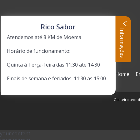
Rico Sabor
Informações
Atendemos até 8 KM de Moema
Horário de funcionamento:
Quinta à Terça-Feira das 11:30 até 14:30
Home
E
Finais de semana e feriados: 11:30 as 15:00
O inteiro teor d
your content