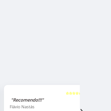
☆☆☆☆☆
5
"Recomendo!!!"
"Recome
›
Flávio Nastás
Thiago B