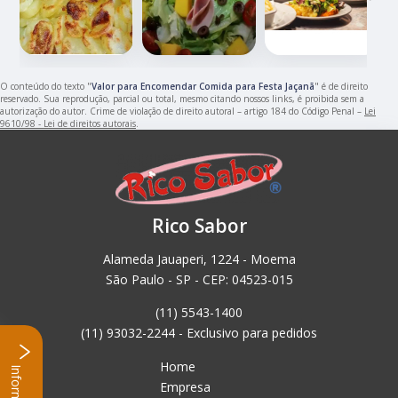
O conteúdo do texto "
Valor para Encomendar Comida para Festa Jaçanã
" é de direito
reservado. Sua reprodução, parcial ou total, mesmo citando nossos links, é proibida sem a
autorização do autor. Crime de violação de direito autoral – artigo 184 do Código Penal –
Lei
9610/98 - Lei de direitos autorais
.
Rico Sabor
Alameda Jauaperi, 1224 - Moema
São Paulo - SP - CEP: 04523-015
(11) 5543-1400
(11) 93032-2244 - Exclusivo para pedidos
Home
Empresa