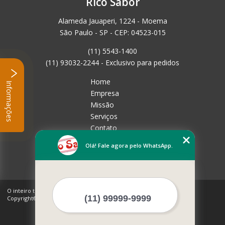
Rico Sabor
Alameda Jauaperi, 1224 - Moema
São Paulo - SP - CEP: 04523-015
(11) 5543-1400
(11) 93032-2244 - Exclusivo para pedidos
Home
Informações
Empresa
Missão
Serviços
Contato
Mapa do site
Olá! Fale agora pelo WhatsApp.
Mais Serviços
O inteiro teor deste site está sujeito à proteção de direitos autorais.
Copyright© Rico Sabor (Lei 9610 de 19/02/1998)