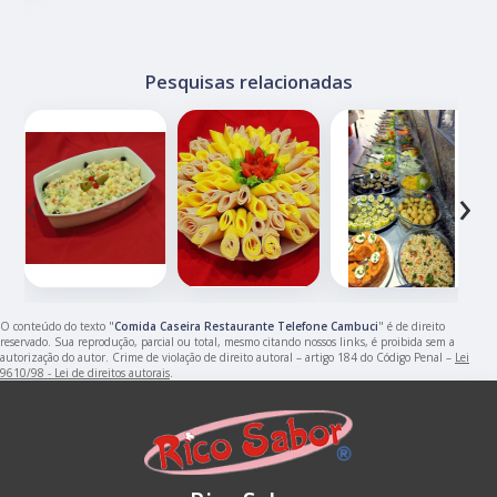
Pesquisas relacionadas
‹
›
O conteúdo do texto "
Comida Caseira Restaurante Telefone Cambuci
" é de direito
reservado. Sua reprodução, parcial ou total, mesmo citando nossos links, é proibida sem a
autorização do autor. Crime de violação de direito autoral – artigo 184 do Código Penal –
Lei
9610/98 - Lei de direitos autorais
.