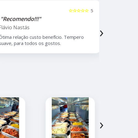
☆☆☆☆☆
5
"Recomendo!!!"
"Recome
›
Flávio Nastás
Thiago B
Ótima relação custo benefício. Tempero
Melhor rest
suave, para todos os gostos.
Moema, com
atendiment
›