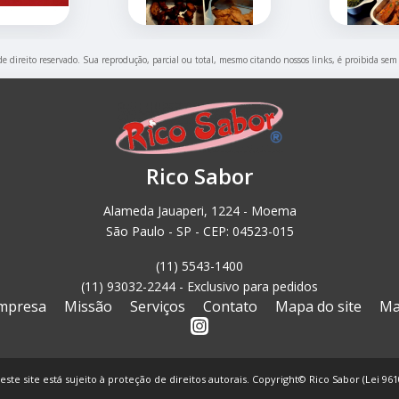
de direito reservado. Sua reprodução, parcial ou total, mesmo citando nossos links, é proibida sem
Rico Sabor
Alameda Jauaperi, 1224 - Moema
São Paulo - SP - CEP: 04523-015
(11) 5543-1400
(11) 93032-2244 - Exclusivo para pedidos
mpresa
Missão
Serviços
Contato
Mapa do site
Ma
este site está sujeito à proteção de direitos autorais. Copyright© Rico Sabor (Lei 96