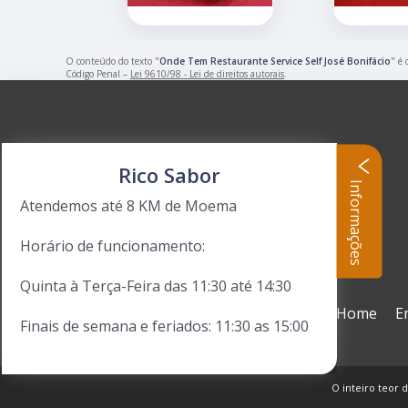
O conteúdo do texto "
Onde Tem Restaurante Service Self José Bonifácio
" é 
Código Penal –
Lei 9610/98 - Lei de direitos autorais
.
Rico Sabor
Informações
Atendemos até 8 KM de Moema
Horário de funcionamento:
Quinta à Terça-Feira das 11:30 até 14:30
Home
E
Finais de semana e feriados: 11:30 as 15:00
O inteiro teor d