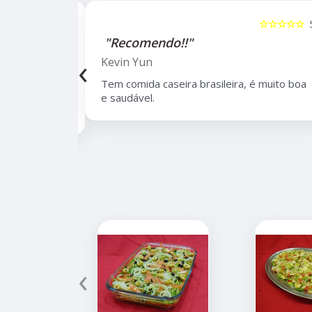
☆☆☆☆☆
5
☆☆☆☆☆
"Recomendo!!"
‹
Kevin Yun
bairro de
Tem comida caseira brasileira, é muito boa
lidade,
e saudável.
 de opções.
‹