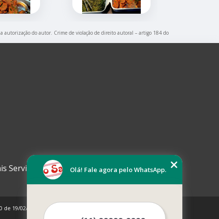
 a autorização do autor. Crime de violação de direito autoral – artigo 184 do
is Serviços
Olá! Fale agora pelo WhatsApp.
10 de 19/02/1998)