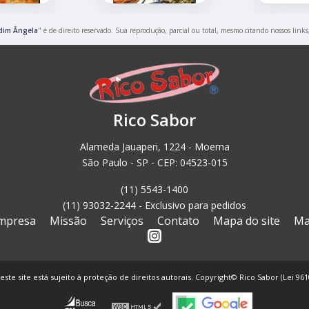
rdim Ângela
" é de direito reservado. Sua reprodução, parcial ou total, mesmo citando nossos links
Rico Sabor
Alameda Jauaperi, 1224 - Moema
São Paulo - SP - CEP: 04523-015
(11) 5543-1400
(11) 93032-2244 - Exclusivo para pedidos
mpresa
Missão
Serviços
Contato
Mapa do site
Ma
este site está sujeito à proteção de direitos autorais. Copyright© Rico Sabor (Lei 96