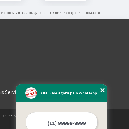
, é proibida sem a autorização do autor. Crime de violação de direito autoral –
is Serviços
Olá! Fale agora pelo WhatsApp.
10 de 19/02/1998)