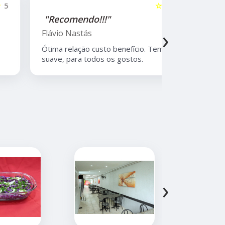
☆☆☆☆☆
5
"Recomendo!!!"
"Recome
›
Flávio Nastás
Thiago B
Ótima relação custo benefício. Tempero
Melhor rest
suave, para todos os gostos.
Moema, com
atendiment
›