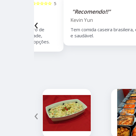
☆☆☆☆☆
5
☆☆☆☆☆
"Recomendo!!"
‹
Kevin Yun
bairro de
Tem comida caseira brasileira, é muito boa
lidade,
e saudável.
 de opções.
‹