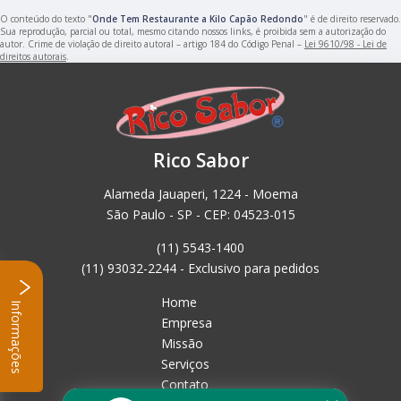
O conteúdo do texto "
Onde Tem Restaurante a Kilo Capão Redondo
" é de direito reservado.
Sua reprodução, parcial ou total, mesmo citando nossos links, é proibida sem a autorização do
autor. Crime de violação de direito autoral – artigo 184 do Código Penal –
Lei 9610/98 - Lei de
direitos autorais
.
Rico Sabor
Alameda Jauaperi, 1224 - Moema
São Paulo - SP - CEP: 04523-015
(11) 5543-1400
(11) 93032-2244 - Exclusivo para pedidos
Home
Informações
Empresa
Missão
Serviços
Contato