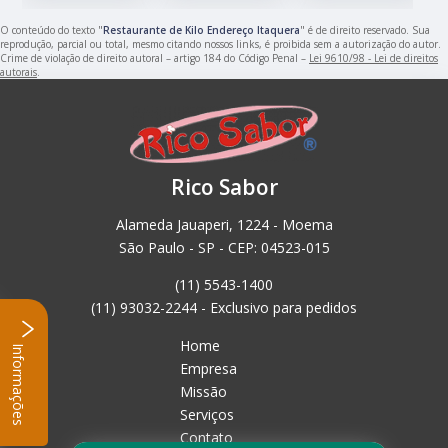
O conteúdo do texto "
Restaurante de Kilo Endereço Itaquera
" é de direito reservado. Sua
reprodução, parcial ou total, mesmo citando nossos links, é proibida sem a autorização do autor.
Crime de violação de direito autoral – artigo 184 do Código Penal –
Lei 9610/98 - Lei de direitos
autorais
.
Rico Sabor
Alameda Jauaperi, 1224 - Moema
São Paulo - SP - CEP: 04523-015
(11) 5543-1400
(11) 93032-2244 - Exclusivo para pedidos
Home
Informações
Empresa
Missão
Serviços
Contato