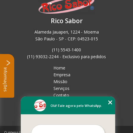
Rico Sabor
Alameda Jauaperi, 1224 - Moema
São Paulo - SP - CEP: 04523-015
(11) 5543-1400
(11) 93032-2244 - Exclusivo para pedidos
Home
Informações
Empresa
Missão
Serviços
Contato
Mapa do site
Olá! Fale agora pelo WhatsApp.
Mais Serviços
O inteiro teor deste site está sujeito à proteção de direitos autorais.