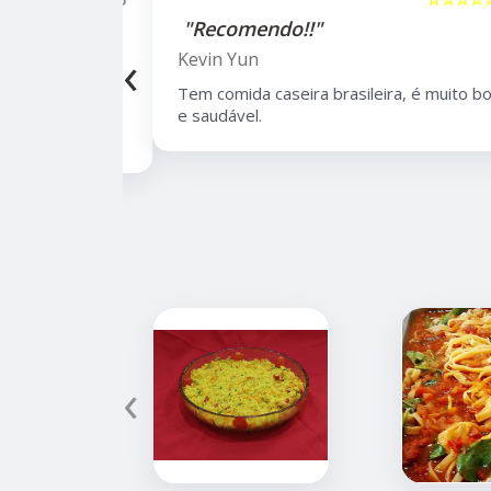
"Recomendo!!"
‹
Kevin Yun
bairro de
Tem comida caseira brasileira, é muito boa
lidade,
e saudável.
 de opções.
‹