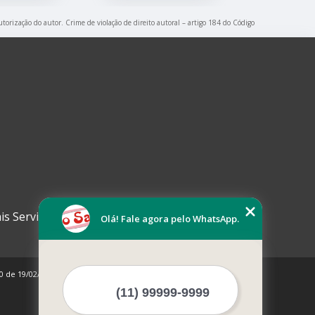
utorização do autor. Crime de violação de direito autoral – artigo 184 do Código
is Serviços
Olá! Fale agora pelo WhatsApp.
10 de 19/02/1998)