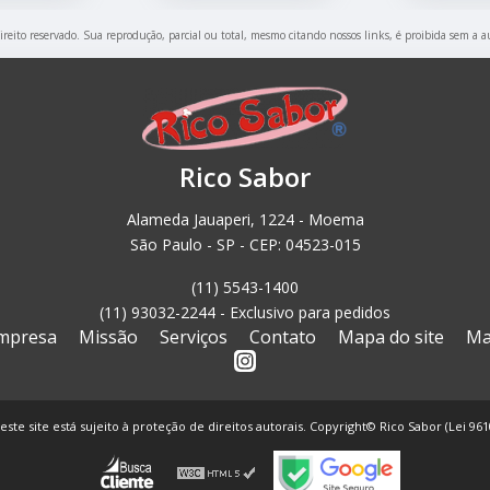
direito reservado. Sua reprodução, parcial ou total, mesmo citando nossos links, é proibida sem a a
Rico Sabor
Alameda Jauaperi, 1224 - Moema
São Paulo - SP - CEP: 04523-015
(11) 5543-1400
(11) 93032-2244 - Exclusivo para pedidos
mpresa
Missão
Serviços
Contato
Mapa do site
Ma
este site está sujeito à proteção de direitos autorais. Copyright© Rico Sabor (Lei 96