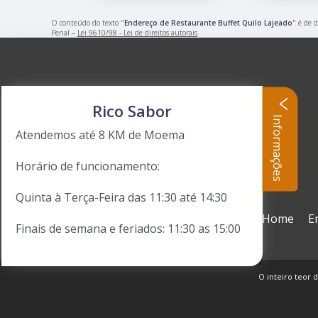
O conteúdo do texto "
Endereço de Restaurante Buffet Quilo Lajeado
" é de 
Penal –
Lei 9610/98 - Lei de direitos autorais
.
Rico Sabor
Informações
Atendemos até 8 KM de Moema
Horário de funcionamento:
Quinta à Terça-Feira das 11:30 até 14:30
Home
E
Finais de semana e feriados: 11:30 as 15:00
O inteiro teor d