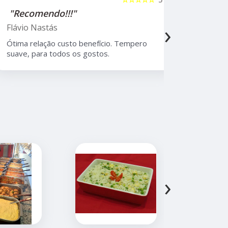
"Recomendo!!!"
"Recome
›
Flávio Nastás
Thiago B
Ótima relação custo benefício. Tempero
Melhor rest
suave, para todos os gostos.
Moema, com
atendiment
›