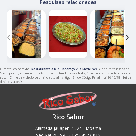
Pesquisas relacionadas
‹
›
O conteúdo do texto "
Restaurante a Kilo Endereço Vila Medeiros
" é de direito reservado.
Sua reprodução, parcial ou total, mesmo citando nossos links, é proibida sem a autorização do
autor. Crime de violação de direito autoral – artigo 184 do Código Penal –
Lei 9610/98 - Lei de
direitos autorais
.
Rico Sabor
Alameda Jauaperi, 1224 - Moema
São Paulo - SP - CEP: 04523-015