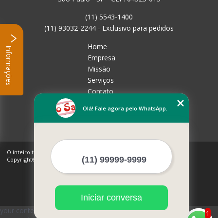
(11) 5543-1400
(11) 93032-2244 - Exclusivo para pedidos
Home
Informações
Empresa
Missão
Serviços
Contato
Mapa do site
Olá! Fale agora pelo WhatsApp.
Mais Serviços
O inteiro teor deste site está sujeito à proteção de direitos autorais.
Copyright© Rico Sabor (Lei 9610 de 19/02/1998)
Iniciar conversa
your content
1