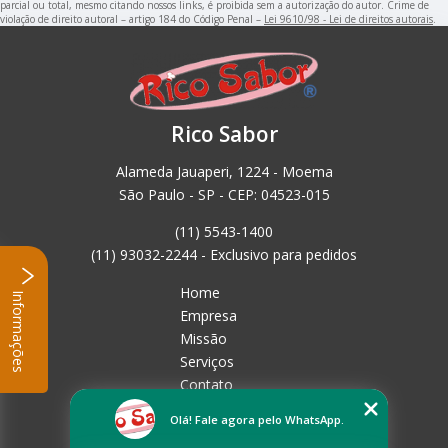
parcial ou total, mesmo citando nossos links, é proibida sem a autorização do autor. Crime de
violação de direito autoral – artigo 184 do Código Penal –
Lei 9610/98 - Lei de direitos autorais
.
Rico Sabor
Alameda Jauaperi, 1224 - Moema
São Paulo - SP - CEP: 04523-015
(11) 5543-1400
(11) 93032-2244 - Exclusivo para pedidos
Home
Informações
Empresa
Missão
Serviços
Contato
Mapa do site
Olá! Fale agora pelo WhatsApp.
Mais Serviços