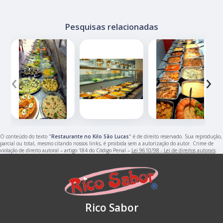
Pesquisas relacionadas
‹
›
O conteúdo do texto "
Restaurante no Kilo São Lucas
" é de direito reservado. Sua reprodução,
parcial ou total, mesmo citando nossos links, é proibida sem a autorização do autor. Crime de
violação de direito autoral – artigo 184 do Código Penal –
Lei 9610/98 - Lei de direitos autorais
.
Rico Sabor