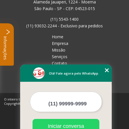
Alameda Jauaperi, 1224 - Moema
São Paulo - SP - CEP: 04523-015
(11) 5543-1400
(11) 93032-2244 - Exclusivo para pedidos
Home
Informações
Empresa
Missão
Serviços
Contato
Mapa do site
Olá! Fale agora pelo WhatsApp.
Mais Serviços
O inteiro teor deste site está sujeito à proteção de direitos autorais.
Copyright© Rico Sabor (Lei 9610 de 19/02/1998)
Iniciar conversa