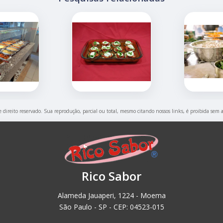
e direito reservado. Sua reprodução, parcial ou total, mesmo citando nossos links, é proibida sem 
Rico Sabor
Alameda Jauaperi, 1224 - Moema
São Paulo - SP - CEP: 04523-015