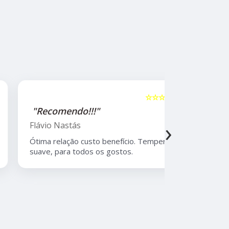
☆☆☆☆☆
5
"Recomendo!!!"
"Recome
›
Flávio Nastás
Thiago B
Ótima relação custo benefício. Tempero
Melhor rest
suave, para todos os gostos.
Moema, com
atendiment