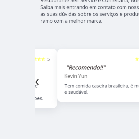
Restaurante Self Service e Confeitaria, Bo
Saiba mais entrando em contato com nos
as suas dúvidas sobre os serviços e produ
ramo com a melhor marca.
☆☆☆☆☆
5
☆☆☆☆☆
"Recomendo!!"
‹
Kevin Yun
bairro de
Tem comida caseira brasileira, é muito boa
lidade,
e saudável.
 de opções.