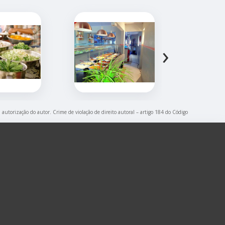
›
a autorização do autor. Crime de violação de direito autoral – artigo 184 do Código