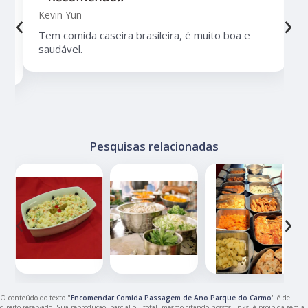
‹
›
Kevin Yun
Tem comida caseira brasileira, é muito boa e
saudável.
Pesquisas relacionadas
‹
›
O conteúdo do texto "
Encomendar Comida Passagem de Ano Parque do Carmo
" é de
direito reservado. Sua reprodução, parcial ou total, mesmo citando nossos links, é proibida sem a