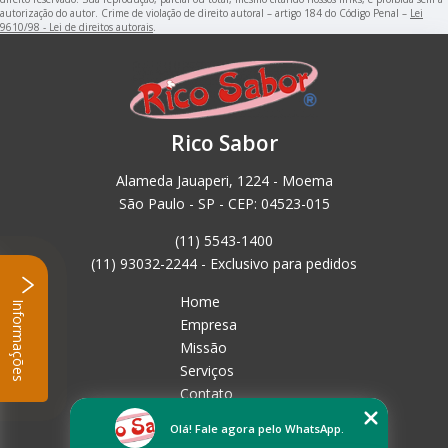
autorização do autor. Crime de violação de direito autoral – artigo 184 do Código Penal –
Lei
9610/98 - Lei de direitos autorais
.
Rico Sabor
Alameda Jauaperi, 1224 - Moema
São Paulo - SP - CEP: 04523-015
(11) 5543-1400
(11) 93032-2244 - Exclusivo para pedidos
Home
Informações
Empresa
Missão
Serviços
Contato
Mapa do site
Olá! Fale agora pelo WhatsApp.
Mais Serviços