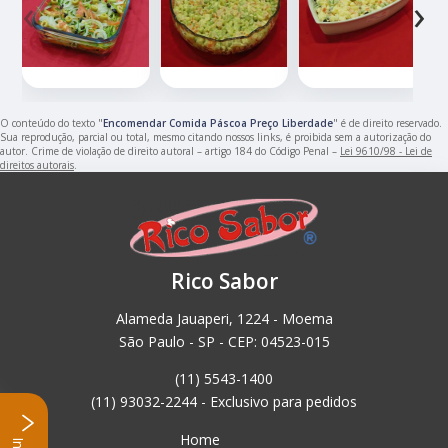
‹
›
O conteúdo do texto "
Encomendar Comida Páscoa Preço Liberdade
" é de direito reservado.
Sua reprodução, parcial ou total, mesmo citando nossos links, é proibida sem a autorização do
autor. Crime de violação de direito autoral – artigo 184 do Código Penal –
Lei 9610/98 - Lei de
direitos autorais
.
Rico Sabor
Alameda Jauaperi, 1224 - Moema
São Paulo - SP - CEP: 04523-015
(11) 5543-1400
(11) 93032-2244 - Exclusivo para pedidos
Home