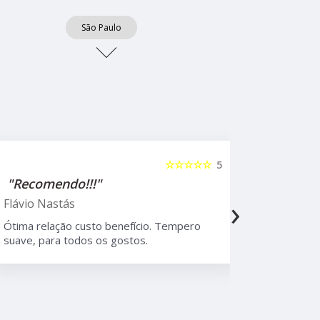
São Paulo
☆☆☆☆☆
5
"Recomendo!!!"
"Recome
›
Flávio Nastás
Thiago B
Ótima relação custo benefício. Tempero
Melhor rest
suave, para todos os gostos.
Moema, com
atendiment