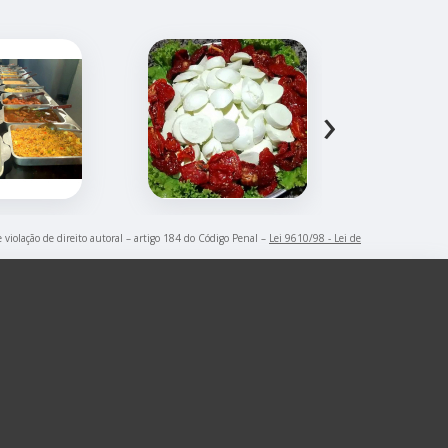
›
 violação de direito autoral – artigo 184 do Código Penal –
Lei 9610/98 - Lei de