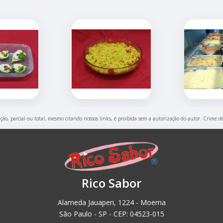
ção, parcial ou total, mesmo citando nossos links, é proibida sem a autorização do autor. Crime de
Rico Sabor
Alameda Jauaperi, 1224 - Moema
São Paulo - SP - CEP: 04523-015