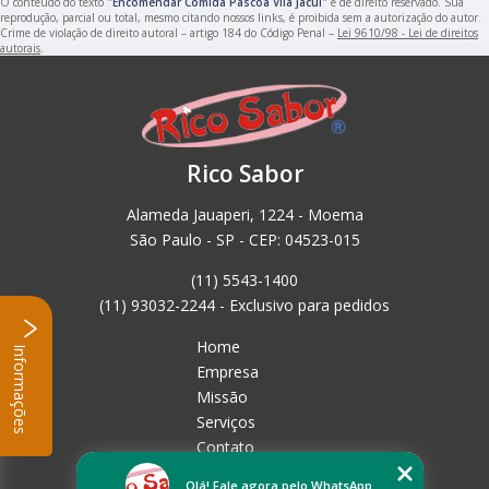
O conteúdo do texto "
Encomendar Comida Páscoa Vila Jacuí
" é de direito reservado. Sua
reprodução, parcial ou total, mesmo citando nossos links, é proibida sem a autorização do autor.
Crime de violação de direito autoral – artigo 184 do Código Penal –
Lei 9610/98 - Lei de direitos
autorais
.
Rico Sabor
Alameda Jauaperi, 1224 - Moema
São Paulo - SP - CEP: 04523-015
(11) 5543-1400
(11) 93032-2244 - Exclusivo para pedidos
Home
Informações
Empresa
Missão
Serviços
Contato
Mapa do site
Olá! Fale agora pelo WhatsApp.