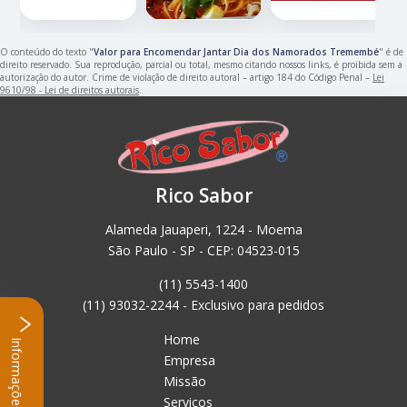
O conteúdo do texto "
Valor para Encomendar Jantar Dia dos Namorados Tremembé
" é de
direito reservado. Sua reprodução, parcial ou total, mesmo citando nossos links, é proibida sem a
autorização do autor. Crime de violação de direito autoral – artigo 184 do Código Penal –
Lei
9610/98 - Lei de direitos autorais
.
Rico Sabor
Alameda Jauaperi, 1224 - Moema
São Paulo - SP - CEP: 04523-015
(11) 5543-1400
(11) 93032-2244 - Exclusivo para pedidos
Home
Informações
Empresa
Missão
Serviços