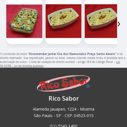
‹
›
O conteúdo do texto "
Encomendar Jantar Dia dos Namorados Preço Santo Amaro
" é de
direito reservado. Sua reprodução, parcial ou total, mesmo citando nossos links, é proibida sem a
autorização do autor. Crime de violação de direito autoral – artigo 184 do Código Penal –
Lei
9610/98 - Lei de direitos autorais
.
Rico Sabor
Alameda Jauaperi, 1224 - Moema
São Paulo - SP - CEP: 04523-015
(11) 5543-1400