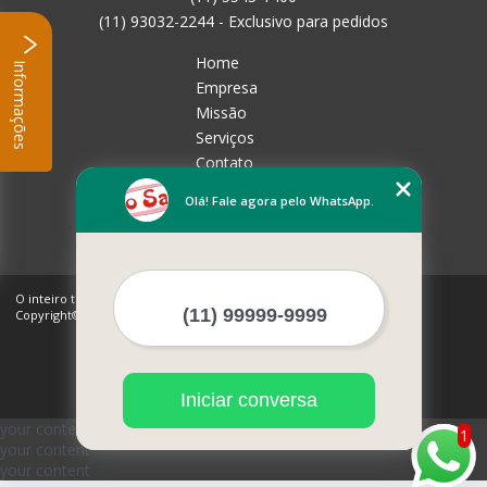
(11) 93032-2244 - Exclusivo para pedidos
Home
Informações
Empresa
Missão
Serviços
Contato
Mapa do site
Olá! Fale agora pelo WhatsApp.
Mais Serviços
O inteiro teor deste site está sujeito à proteção de direitos autorais.
Copyright© Rico Sabor (Lei 9610 de 19/02/1998)
Iniciar conversa
your content
1
your content
your content