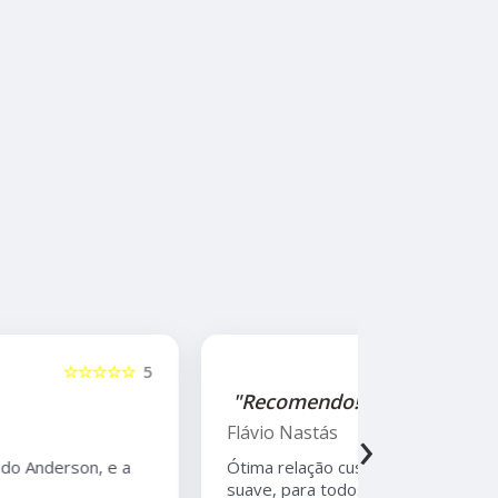
☆☆☆☆☆
5
"Recomendo!!!"
"Recome
›
Flávio Nastás
Thiago B
Ótima relação custo benefício. Tempero
Melhor rest
suave, para todos os gostos.
Moema, com