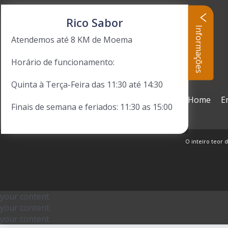
Rico Sabor
Informações
Atendemos até 8 KM de Moema
Horário de funcionamento:
Quinta à Terça-Feira das 11:30 até 14:30
Home
E
Finais de semana e feriados: 11:30 as 15:00
O inteiro teor d
your content
your content
your content