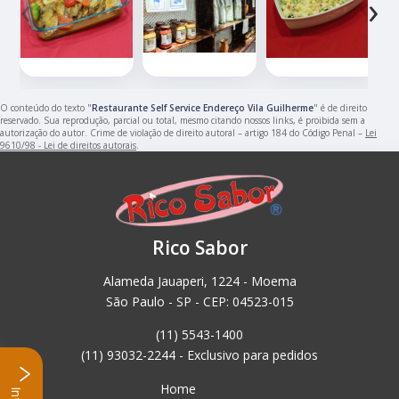
‹
›
O conteúdo do texto "
Restaurante Self Service Endereço Vila Guilherme
" é de direito
reservado. Sua reprodução, parcial ou total, mesmo citando nossos links, é proibida sem a
autorização do autor. Crime de violação de direito autoral – artigo 184 do Código Penal –
Lei
9610/98 - Lei de direitos autorais
.
Rico Sabor
Alameda Jauaperi, 1224 - Moema
São Paulo - SP - CEP: 04523-015
(11) 5543-1400
(11) 93032-2244 - Exclusivo para pedidos
Home