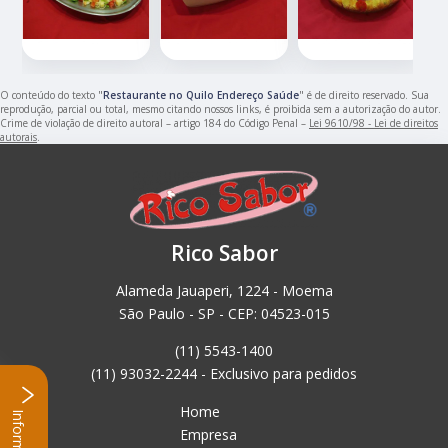
O conteúdo do texto "
Restaurante no Quilo Endereço Saúde
" é de direito reservado. Sua
reprodução, parcial ou total, mesmo citando nossos links, é proibida sem a autorização do autor.
Crime de violação de direito autoral – artigo 184 do Código Penal –
Lei 9610/98 - Lei de direitos
autorais
.
Rico Sabor
Alameda Jauaperi, 1224 - Moema
São Paulo - SP - CEP: 04523-015
(11) 5543-1400
(11) 93032-2244 - Exclusivo para pedidos
Home
Empresa