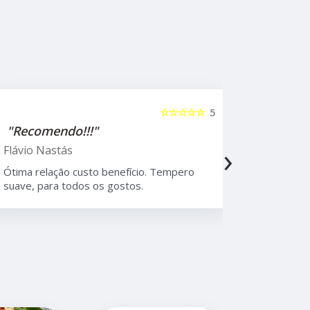
☆☆☆☆☆
5
"Recomendo!!!"
"Recome
›
Flávio Nastás
Thiago B
Ótima relação custo benefício. Tempero
Melhor rest
suave, para todos os gostos.
Moema, com
atendiment