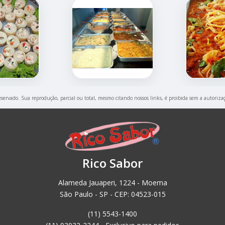
reservado. Sua reprodução, parcial ou total, mesmo citando nossos links, é proibida sem a autoriza
Rico Sabor
Alameda Jauaperi, 1224 - Moema
São Paulo - SP - CEP: 04523-015
(11) 5543-1400