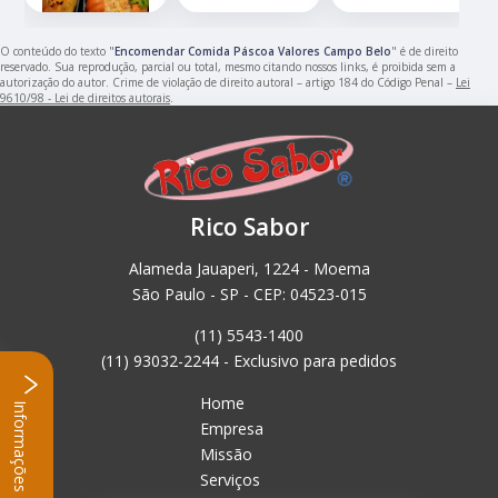
O conteúdo do texto "
Encomendar Comida Páscoa Valores Campo Belo
" é de direito
reservado. Sua reprodução, parcial ou total, mesmo citando nossos links, é proibida sem a
autorização do autor. Crime de violação de direito autoral – artigo 184 do Código Penal –
Lei
9610/98 - Lei de direitos autorais
.
Rico Sabor
Alameda Jauaperi, 1224 - Moema
São Paulo - SP - CEP: 04523-015
(11) 5543-1400
(11) 93032-2244 - Exclusivo para pedidos
Home
Informações
Empresa
Missão
Serviços