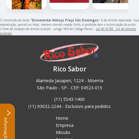
O conteúdo do texto "
Encomendar Almoço Preço São Domingos
" é de direito reservado. Sua
reprodução, parcial ou total, mesmo citando nossos links, é proibida sem a autorização do autor.
Crime de violação de direito autoral – artigo 184 do Código Penal –
Lei 9610/98 - Lei de direitos
autorais
.
Rico Sabor
Alameda Jauaperi, 1224 - Moema
São Paulo - SP - CEP: 04523-015
(11) 5543-1400
(11) 93032-2244 - Exclusivo para pedidos
Home
Informações
Empresa
Missão