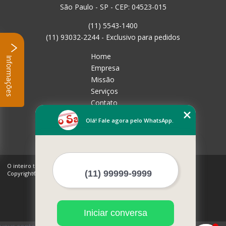
São Paulo - SP - CEP: 04523-015
(11) 5543-1400
(11) 93032-2244 - Exclusivo para pedidos
Home
Informações
Empresa
Missão
Serviços
Contato
Mapa do site
Olá! Fale agora pelo WhatsApp.
Mais Serviços
O inteiro teor deste site está sujeito à proteção de direitos autorais.
Copyright© Rico Sabor (Lei 9610 de 19/02/1998)
Iniciar conversa