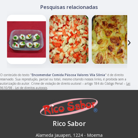
Pesquisas relacionadas
‹
›
O conteúdo do texto "
Encomendar Comida Páscoa Valores Vila Sônia
" é de direito
reservado. Sua reprodução, parcial ou total, mesmo citando nossos links, é proibida sem a
autorização do autor. Crime de violação de direito autoral – artigo 184 do Código Penal –
Lei
9610/98 - Lei de direitos autorais
.
Rico Sabor
Alameda Jauaperi, 1224 - Moema