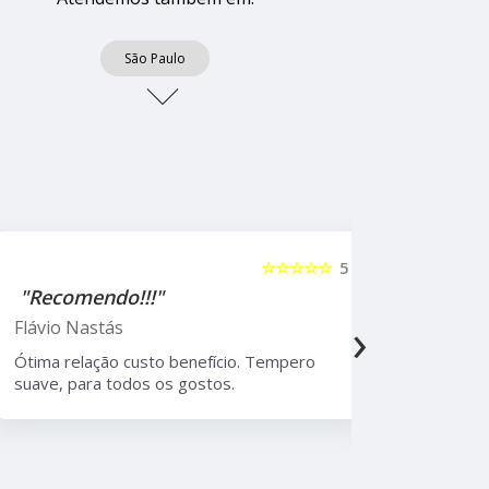
São Paulo
☆☆☆☆☆
5
"Recomendo!!!"
"Recome
›
Flávio Nastás
Thiago B
Ótima relação custo benefício. Tempero
Melhor rest
suave, para todos os gostos.
Moema, com
atendiment