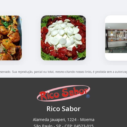
reservado. Sua reprodução, parcial ou total, mesmo citando nossos links, é proibida sem a autoriza
Rico Sabor
Alameda Jauaperi, 1224 - Moema
São Paulo - SP - CEP: 04523-015