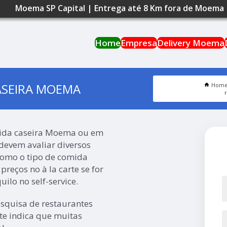
Moema SP Capital | Entrega até 8 Km fora de Moema
Home
Empresa
Delivery Moema
ASEIRA MOEMA
Hom
mida caseira Moema ou em
 devem avaliar diversos
 como o tipo de comida
 preços no à la carte se for
ilo no self-service.
esquisa de restaurantes
te indica que muitas