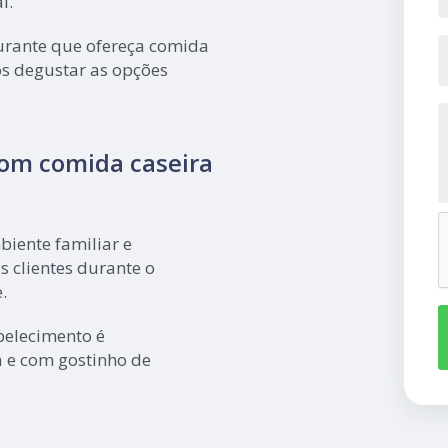
l.
aurante que ofereça comida
pós degustar as opções
om comida caseira
iente familiar e
s clientes durante o
.
belecimento é
 e com gostinho de