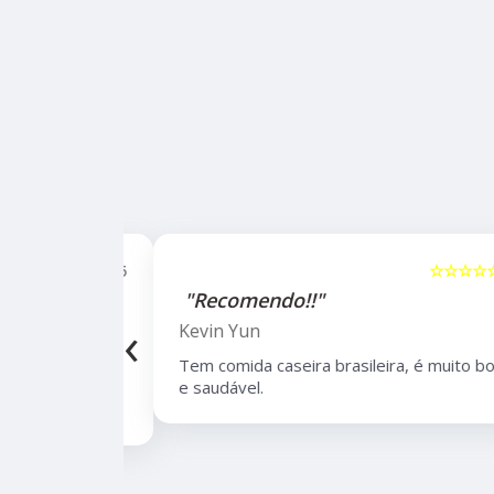
☆☆☆☆☆
5
☆☆☆☆☆
"Recomendo!!"
‹
Kevin Yun
bairro de
Tem comida caseira brasileira, é muito boa
lidade,
e saudável.
 de opções.