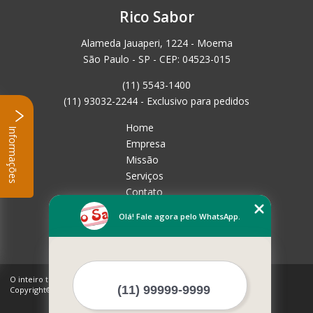
Rico Sabor
Alameda Jauaperi, 1224 - Moema
São Paulo - SP - CEP: 04523-015
(11) 5543-1400
(11) 93032-2244 - Exclusivo para pedidos
Home
Informações
Empresa
Missão
Serviços
Contato
Mapa do site
Olá! Fale agora pelo WhatsApp.
Mais Serviços
O inteiro teor deste site está sujeito à proteção de direitos autorais.
Copyright© Rico Sabor (Lei 9610 de 19/02/1998)