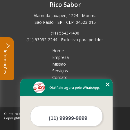
Rico Sabor
Alameda Jauaperi, 1224 - Moema
São Paulo - SP - CEP: 04523-015
(11) 5543-1400
(11) 93032-2244 - Exclusivo para pedidos
Home
Informações
Empresa
Missão
Serviços
Contato
Mapa do site
Olá! Fale agora pelo WhatsApp.
Mais Serviços
O inteiro teor deste site está sujeito à proteção de direitos autorais.
Copyright© Rico Sabor (Lei 9610 de 19/02/1998)