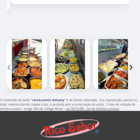
‹
›
O conteúdo do texto "
restaurante delivery
" é de direito reservado. Sua reprodução, parcial ou
total, mesmo citando nossos links, é proibida sem a autorização do autor. Crime de violação de
direito autoral – artigo 184 do Código Penal –
Lei 9610/98 - Lei de direitos autorais
.