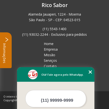
Rico Sabor
Alameda Jauaperi, 1224 - Moema
São Paulo - SP - CEP: 04523-015
(11) 5543-1400
(11) 93032-2244 - Exclusivo para pedidos
Home
Informações
Empresa
Missão
Serviços
Contato
Mapa do site
Olá! Fale agora pelo WhatsApp.
Mais Serviços
O inteiro teor deste site está sujeito à proteção de direitos autorais.
Copyright© Rico Sabor (Lei 9610 de 19/02/1998)