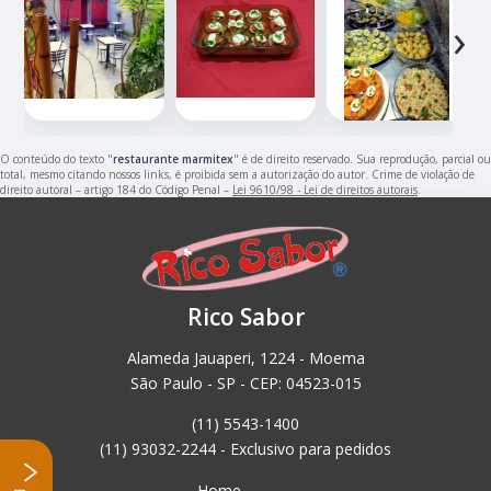
‹
›
O conteúdo do texto "
restaurante marmitex
" é de direito reservado. Sua reprodução, parcial ou
total, mesmo citando nossos links, é proibida sem a autorização do autor. Crime de violação de
direito autoral – artigo 184 do Código Penal –
Lei 9610/98 - Lei de direitos autorais
.
Rico Sabor
Alameda Jauaperi, 1224 - Moema
São Paulo - SP - CEP: 04523-015
(11) 5543-1400
(11) 93032-2244 - Exclusivo para pedidos
Home