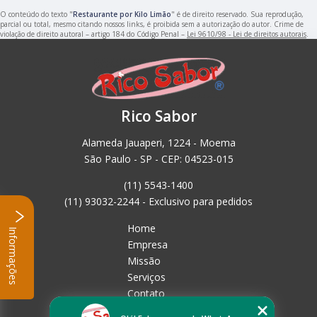
O conteúdo do texto "
Restaurante por Kilo Limão
" é de direito reservado. Sua reprodução,
parcial ou total, mesmo citando nossos links, é proibida sem a autorização do autor. Crime de
violação de direito autoral – artigo 184 do Código Penal –
Lei 9610/98 - Lei de direitos autorais
.
Rico Sabor
Alameda Jauaperi, 1224 - Moema
São Paulo - SP - CEP: 04523-015
(11) 5543-1400
(11) 93032-2244 - Exclusivo para pedidos
Home
Informações
Empresa
Missão
Serviços
Contato
Mapa do site